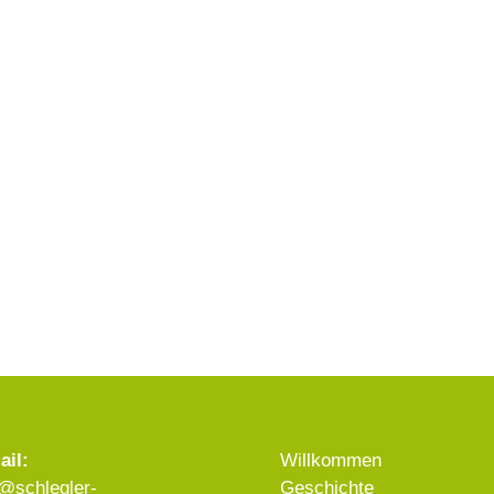
ail:
Willkommen
o@schlegler-
Geschichte