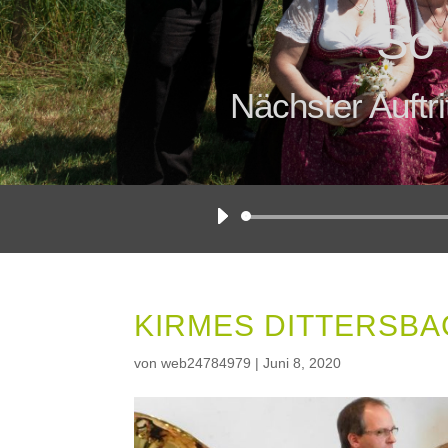
So 
Nächster Auftri
KIRMES DITTERSB
von
web24784979
|
Juni 8, 2020