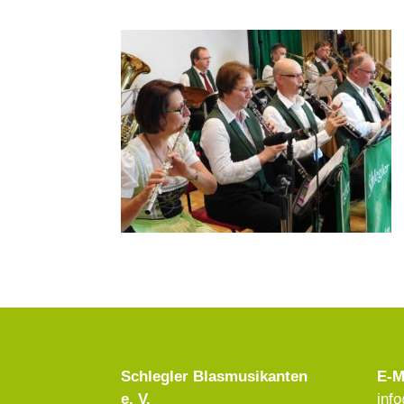
Schlegler Blasmusikanten
E-M
e. V.
inf