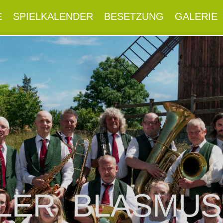
E
SPIELKALENDER
BESETZUNG
GALERIE
LER BLASMUS