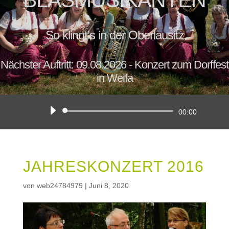
BLASMUSIKANTEN
So klingt’s in der Oberlausitz
Nächster Auftritt: 09.08.2026 - Konzert zum Dorffest
in Weifa
Audio-
00:00
Player
JAHRESKONZERT 2016
von
web24784979
|
Juni 8, 2020