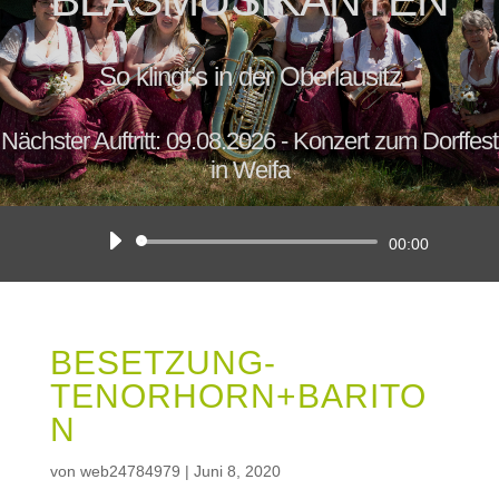
BLASMUSIKANTEN
So klingt’s in der Oberlausitz
Nächster Auftritt: 09.08.2026 - Konzert zum Dorffest
in Weifa
Audio-
00:00
Player
BESETZUNG-
TENORHORN+BARITO
N
von
web24784979
|
Juni 8, 2020