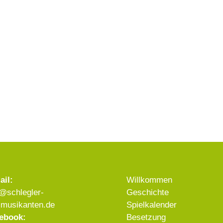
ail:
Willkommen
o@schlegler-
Geschichte
smusikanten.de
Spielkalender
ebook:
Besetzung