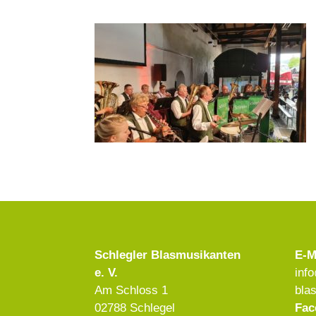
Schlegler Blasmusikanten
E-M
e. V.
inf
Am Schloss 1
bla
02788 Schlegel
Fac