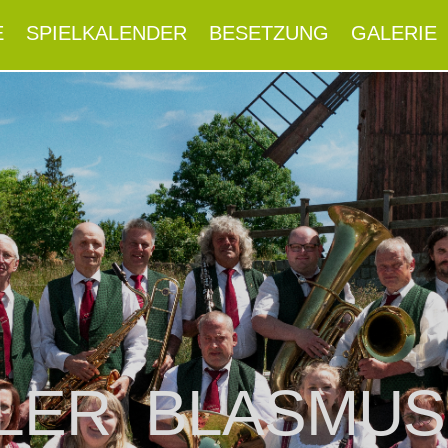
E
SPIELKALENDER
BESETZUNG
GALERIE
LER BLASMUS