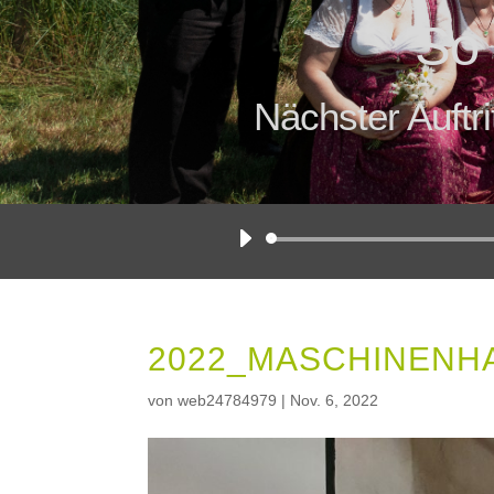
So 
Nächster Auftri
2022_MASCHINENH
von
web24784979
|
Nov. 6, 2022